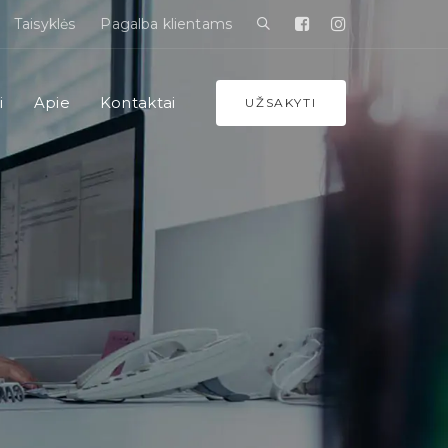
Taisyklės
Pagalba klientams
i
Apie
Kontaktai
UŽSAKYTI