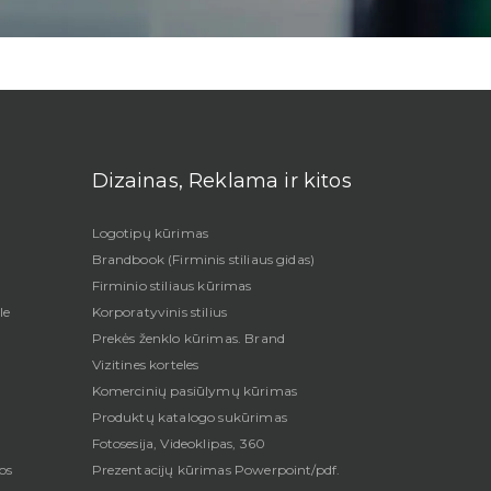
Dizainas, Reklama ir kitos
Logotipų kūrimas
Brandbook (Firminis stiliaus gidas)
Firminio stiliaus kūrimas
le
Korporatyvinis stilius
Prekės ženklo kūrimas. Brand
Vizitines korteles
Komercinių pasiūlymų kūrimas
Produktų katalogo sukūrimas
Fotosesija, Videoklipas, 360
os
Prezentacijų kūrimas Powerpoint/pdf.