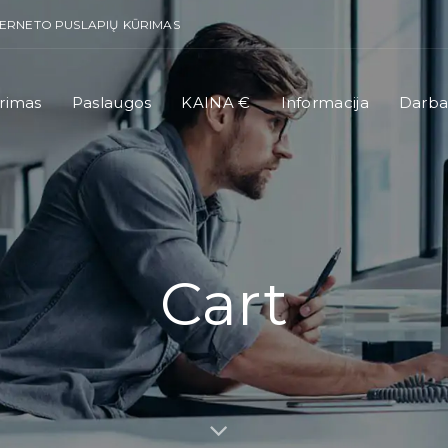
TERNETO PUSLAPIŲ KŪRIMAS
rimas
Paslaugos
KAINA €
Informacija
Darba
Cart