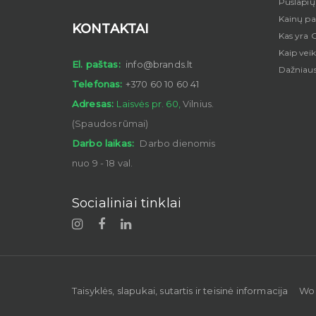
Puslapi
Kainų pa
KONTAKTAI
Kas yra G
Kaip veik
El. paštas:
info@brands.lt
Dažniaus
Telefonas:
+370 60 10 60 41
Adresas:
Laisvės pr. 60,
Vilnius.
(Spaudos rūmai)
Darbo laikas:
Darbo dienomis
nuo 9 - 18 val.
Socialiniai tinklai
Taisyklės, slapukai, sutartis ir teisinė informacija
Wo