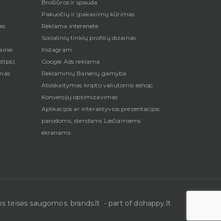
Brošiūros ir spauda
Pakuočių ir įpakavimų kūrimas
as
Reklama interenete
Socialinių tinklų profilių dizainas
ainei
Instagram
ttps).
Google Ads reklama
imas
Reklaminių Banerių gamyba
Atsiskaitymas kripto valiutomis eshop.
U
Konversijų optimizavimas
Aplikacijos ar interaktyvios prezentacijos
parodoms, stendams Liečiamiems
ekranams
s teisės saugomos. brands.lt - part of
dohappy.lt