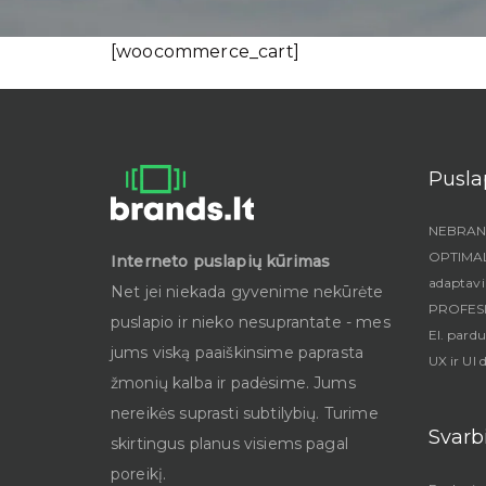
[woocommerce_cart]
Pusla
NEBRANG
OPTIMALU
Interneto puslapių kūrimas
adaptav
Net jei niekada gyvenime nekūrėte
PROFESI
puslapio ir nieko nesuprantate - mes
El. pard
jums viską paaiškinsime paprasta
UX ir UI 
žmonių kalba ir padėsime. Jums
nereikės suprasti subtilybių. Turime
Svarb
skirtingus planus visiems pagal
poreikį.