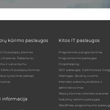
pių kūrimo paslaugos
Kitos IT paslaugos
US puslapių kūrimas
Programinės įrangos kūrimas
S planas. Šablonai su
Programavimo paslaugos
imu ir sutvarkymu
Dropshipping
ONALUS puslapių kūrimas
SEO paslaugos. Optimizacija Goog
uotuvių kūrimas (eshop)
Hostingas, Serverių nuoma
dizainas
Interneto svetainių priežiūra ir
administravimas
Tekstų kūrimas interneto svetainei
i informacija
Svetainių vertimo paslaugos
WordPress programavimo paslaug