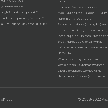
ų kūrimo KAINOS
Elementor
lyginimo lentelė
Migracija / serverio keitimas
oogle? Ir kaip ten patekti?
Mobiliųjų aplikacijų (apps’ų) kūrim
ia interneto puslapių šablonai?
Renginiams registracija
iai užduodami klausimai (D.U.K.)
Slapukų sutikimas (bdar,gdpr) svet
SSL sertifikatų diegimas svetainei (h
Svetainių atnaujinimas ir redagav
Sveatinių/puslapių pritaikymas
neįgaliesiems. Versija ASMENIMS S
NEGALIA.
WordPress mokymai / kursai
Verslo procesų automatizavimas
Didelio projekto/sistemos kaina
Naujo verslo rinkinys (komplektas)
© 2008-2022 Viso
rdPress