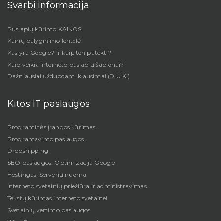
Svarbi informacija
Puslapių kūrimo KAINOS
Kainų palyginimo lentelė
Kas yra Google? Ir kaip ten patekti?
Kaip veikia interneto puslapių šablonai?
Dažniausiai užduodami klausimai (D.U.K.)
Kitos IT paslaugos
Programinės įrangos kūrimas
Programavimo paslaugos
Dropshipping
SEO paslaugos. Optimizacija Google
Hostingas, Serverių nuoma
Interneto svetainių priežiūra ir administravimas
Tekstų kūrimas interneto svetainei
Svetainių vertimo paslaugos