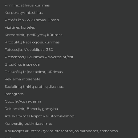
Firminio stiliaus kūrimas
Korporatyvinis stilius
Prekės ženklo kūrimas. Brand
Vizitines korteles
Komercinių pasiūlymų kūrimas
Produktų katalogo sukūrimas
Fotosesija, Videoklipas, 360
Prezentacijų kūrimas Powerpoint/pdf.
Brošiūros ir spauda
Pakuočių ir įpakavimų kūrimas
Reklama interenete
Socialinių tinklų profilių dizainas
Instagram
Google Ads reklama
Reklaminių Banerių gamyba
Atsiskaitymas kripto valiutomis eshop.
Konversijų optimizavimas
Aplikacijos ar interaktyvios prezentacijos parodoms, stendams