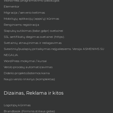
WordPress programavimo paslaugos
Elementor
Migracija / serverio keitimas
Mobiliųjų aplikacijų (apps’ų) kūrimas
Renginiams registracija
Slapukų sutikimas (bdar,gdpr) svetainei
SSL sertifikatų diegimas svetainei (https).
Svetainių atnaujinimas ir redagavimas
Sveatinių/puslapių pritaikymas neįgaliesiems. Versija ASMENIMS SU
NEGALIA.
WordPress mokymai / kursai
Verslo procesų automatizavimas
Didelio projekto/sistemos kaina
Naujo verslo rinkinys (komplektas)
Dizainas, Reklama ir kitos
Logotipų kūrimas
Brandbook (Firminis stiliaus gidas)