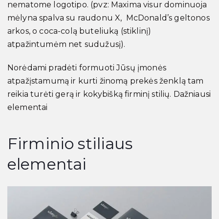
nematome logotipo. (pvz: Maxima visur dominuoja
mėlyna spalva su raudonu X, McDonald’s geltonos
arkos, o coca-colą buteliuką (stiklinį)
atpažintumėm net sudužusį).
Norėdami pradėti formuoti Jūsų įmonės
atpažįstamumą ir kurti žinomą prekės ženklą tam
reikia turėti gerą ir kokybišką firminį stilių. Dažniausi
elementai
Firminio stiliaus
elementai