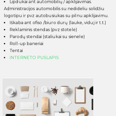
Lipdukai ant automobilių / apklijavimas.
Administracijos automobilis su nedideliu solidžiu
logotipu ir pvz autobusiukas su pilnu apklijavimu.
Iškaba ant ofiso /biuro durų (lauke, viduj ir t.t.)
Reklaminis stendas (pvz stotelė)
Parodų stendai (staliukai su sienele)
Roll-up baneriai
Tentai
INTERNETO PUSLAPIS