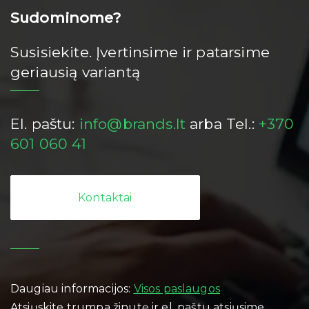
Sudominome?
Susisiekite. Įvertinsime ir patarsime
geriausią variantą
El. paštu:
info@brands.lt
arba Tel.:
+370
601 060 41
Kontaktai
Daugiau informacijos:
Visos paslaugos
Atsiųskite trumpa žinutę ir el. paštu atsiųsime