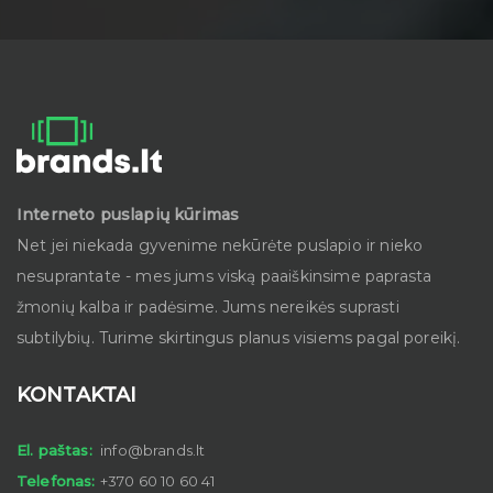
Interneto puslapių kūrimas
Net jei niekada gyvenime nekūrėte puslapio ir nieko
nesuprantate - mes jums viską paaiškinsime paprasta
žmonių kalba ir padėsime. Jums nereikės suprasti
subtilybių. Turime skirtingus planus visiems pagal poreikį.
KONTAKTAI
El. paštas:
info@brands.lt
Telefonas:
+370 60 10 60 41