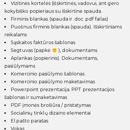
Vizitinės kortelės (išskirtinės, vadovui, ant gero
kokybiško popieriaus su išskirtine spauda.
Firminis blankas (spauda ir .doc .pdf failas)
Puošnus firminis blankas (spauda). Išskirtiniams
reikalams
Sąskaitos faktūros šablonas
Segtuvas (papkė
), dokumentams
Aplankas (popierinis). Dokumentams,
pasiūlymams
Komercinio pasiūlymo šablonas
Komercinio pasiūlymo maketavimas
Powerpoint prezentacija. PPT prezentacijos
šablonas ir sumaketavimas
PDF įmonės brošiūra / pristatymas
Socialinių tinklų dizaino elementai
El.pašto parašas
Vokas