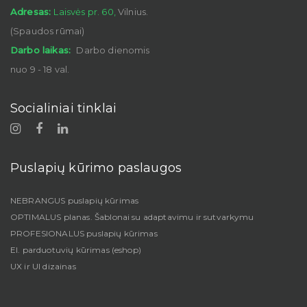
Adresas:
Laisvės pr. 60,
Vilnius.
(Spaudos rūmai)
Darbo laikas:
Darbo dienomis
nuo 9 - 18 val.
Socialiniai tinklai
Puslapių kūrimo paslaugos
NEBRANGUS puslapių kūrimas
OPTIMALUS planas. Šablonai su adaptavimu ir sutvarkymu
PROFESIONALUS puslapių kūrimas
El. parduotuvių kūrimas (eshop)
UX ir UI dizainas