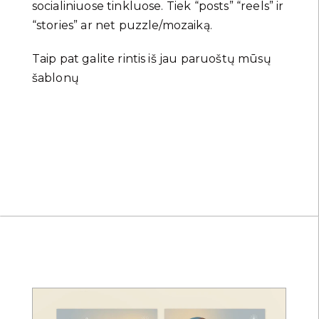
socialiniuose tinkluose. Tiek “posts” “reels” ir
“stories” ar net puzzle/mozaiką.
Taip pat galite rintis iš jau paruoštų mūsų
šablonų