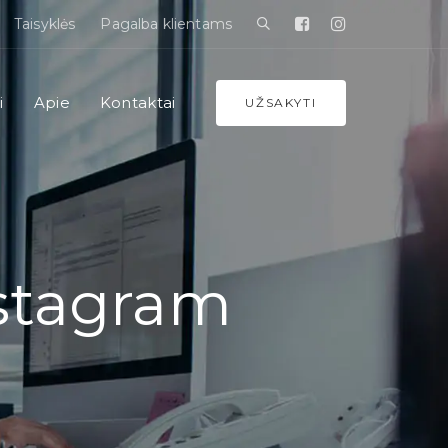
Taisyklės
Pagalba klientams
i
Apie
Kontaktai
UŽSAKYTI
nstagram