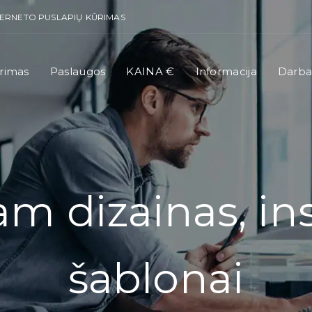
TERNETO PUSLAPIŲ KŪRIMAS
rimas
Paslaugos
KAINA €
Informacija
Darba
am dizainas, i
šablonai