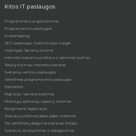
Kitos IT paslaugos
Programinės įrangos kūrimas
Programavimo paslaugos
Dropshipping
SEO paslaugos. Optimizacija Google
Hostingas, Serverių nuoma
Interneto svetainių priežiūra ir administravimas
Tekstų kūrimas interneto svetainei
Svetainių vertimo paslaugos
WordPress programavimo paslaugos
Elementor
Migracija / serverio keitimas
Mobiliųjų aplikacijų (apps’ų) kūrimas
Renginiams registracija
Slapukų sutikimas (bdar,gdpr) svetainei
SSL sertifikatų diegimas svetainei (https).
Svetainių atnaujinimas ir redagavimas