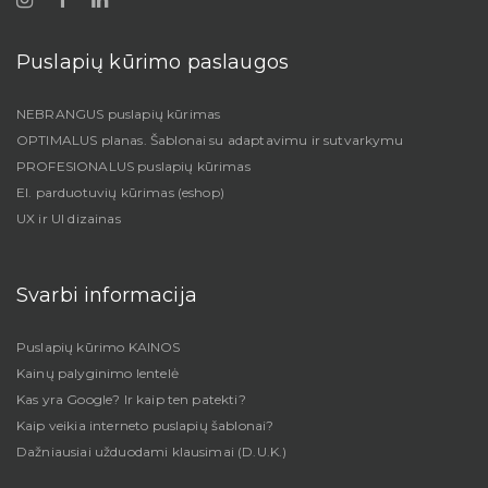
Puslapių kūrimo paslaugos
NEBRANGUS puslapių kūrimas
OPTIMALUS planas. Šablonai su adaptavimu ir sutvarkymu
PROFESIONALUS puslapių kūrimas
El. parduotuvių kūrimas (eshop)
UX ir UI dizainas
Svarbi informacija
Puslapių kūrimo KAINOS
Kainų palyginimo lentelė
Kas yra Google? Ir kaip ten patekti?
Kaip veikia interneto puslapių šablonai?
Dažniausiai užduodami klausimai (D.U.K.)