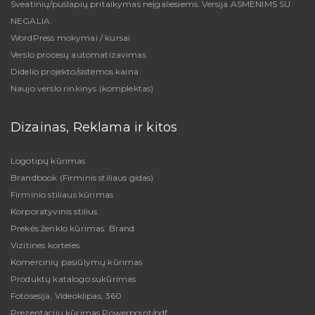
Sveatinių/puslapių pritaikymas neįgaliesiems. Versija ASMENIMS SU
NEGALIA.
WordPress mokymai / kursai
Verslo procesų automatizavimas
Didelio projekto/sistemos kaina
Naujo verslo rinkinys (komplektas)
Dizainas, Reklama ir kitos
Logotipų kūrimas
Brandbook (Firminis stiliaus gidas)
Firminio stiliaus kūrimas
Korporatyvinis stilius
Prekės ženklo kūrimas. Brand
Vizitines korteles
Komercinių pasiūlymų kūrimas
Produktų katalogo sukūrimas
Fotosesija, Videoklipas, 360
Prezentacijų kūrimas Powerpoint/pdf.