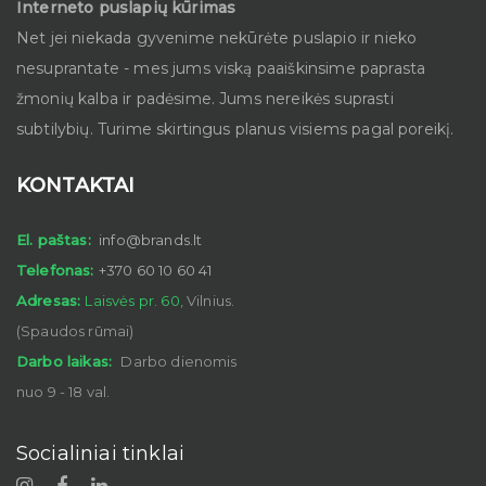
Interneto puslapių kūrimas
Net jei niekada gyvenime nekūrėte puslapio ir nieko
nesuprantate - mes jums viską paaiškinsime paprasta
žmonių kalba ir padėsime. Jums nereikės suprasti
subtilybių. Turime skirtingus planus visiems pagal poreikį.
KONTAKTAI
El. paštas:
info@brands.lt
Telefonas:
+370 60 10 60 41
Adresas:
Laisvės pr. 60,
Vilnius.
(Spaudos rūmai)
Darbo laikas:
Darbo dienomis
nuo 9 - 18 val.
Socialiniai tinklai