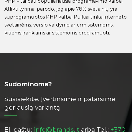
PHP – tai pati populiariausia programavimo kalba.
Atlikti tyrimai parodo, jog apie 78% svetainių yra
suprogramuotos PHP kalba. Puikiai tinka interneto
svetainėms, verslo valdymo ar crm sistemoms,
kitiems įrankiams ar sistemoms programuoti.
Sudominome?
Susisiekite. Įvertinsime ir patarsime
geriausią variantą
El. paštu:
info@brands.lt
arba Tel.:
+370