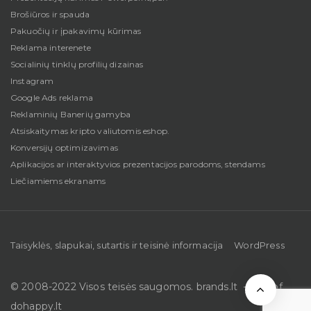
Brošiūros ir spauda
Pakuočių ir įpakavimų kūrimas
Reklama interenete
Socialinių tinklų profilių dizainas
Instagram
Google Ads reklama
Reklaminių Banerių gamyba
Atsiskaitymas kripto valiutomis eshop.
Konversijų optimizavimas
Aplikacijos ar interaktyvios prezentacijos parodoms, stendams
Liečiamiems ekranams
Taisyklės, slapukai, sutartis ir teisinė informacija
WordPress
© 2008-2022 Visos teisės saugomos. brands.lt - part of
dohappy.lt